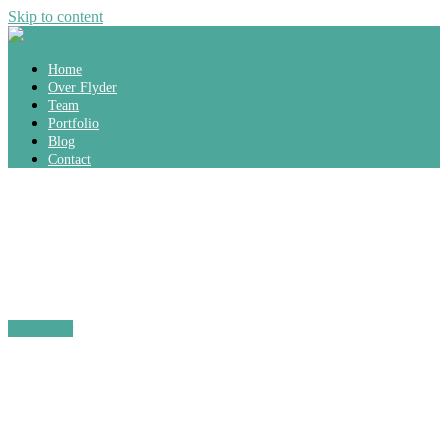
Skip to content
Home
Over Flyder
Team
Portfolio
Blog
Contact
Welkom bij Flyder
DTP-support
Lees meer
Tekst aanpassen